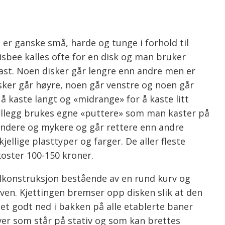
 er ganske små, harde og tunge i forhold til
risbee kalles ofte for en disk og man bruker
e kast. Noen disker går lengre enn andre men er
isker går høyre, noen går venstre og noen går
 å kaste langt og «midrange» for å kaste litt
tillegg brukes egne «puttere» som man kaster på
rundere og mykere og går rettere enn andre
jellige plasttyper og farger. De aller fleste
koster 100-150 kroner.
lkonstruksjon bestående av en rund kurv og
en. Kjettingen bremser opp disken slik at den
stet godt ned i bakken på alle etablerte baner
ver som står på stativ og som kan brettes