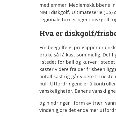
medlemmer. Medlemsklubbene inn
NM i diskgolf, Ultimateserie (US) 
regionale turneringer i diskgolf,
Hva er diskgolf/frisb
Frisbeegolfens prinsipper er enkle
bruke så få kast som mulig. Det l
i stedet for ball og kurver i stede
kaster videre fra der frisbeen ligg
antall kast og går videre til neste
hull. Utfordringene er å kontroll
vanskeligheter. Banens vansklighet
og hindringer i form av trær, vann
vinden gjøre det enda mer utford