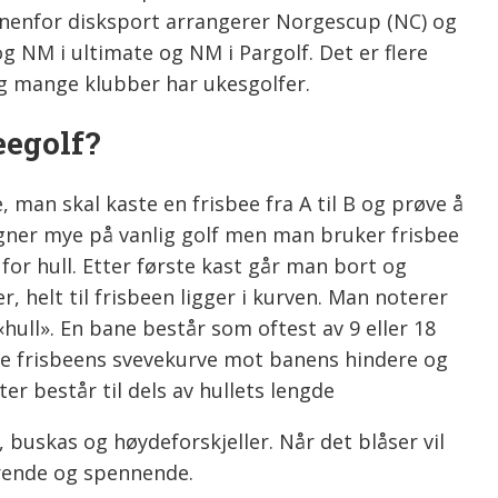
enfor disksport arrangerer Norgescup (NC) og
og NM i ultimate og NM i Pargolf. Det er flere
 og mange klubber har ukesgolfer.
eegolf?
, man skal kaste en frisbee fra A til B og prøve å
igner mye på vanlig golf men man bruker frisbee
t for hull. Etter første kast går man bort og
er, helt til frisbeen ligger i kurven. Man noterer
 «hull». En bane består som oftest av 9 eller 18
ere frisbeens svevekurve mot banens hindere og
er består til dels av hullets lengde
, buskas og høydeforskjeller. Når det blåser vil
rende og spennende.