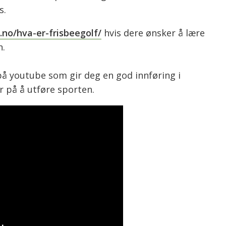
s.
.no/hva-er-frisbeegolf/
hvis dere ønsker å lære
n.
å youtube som gir deg en god innføring i
 på å utføre sporten.