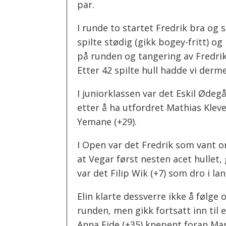
par.
I runde to startet Fredrik bra og 
spilte stødig (gikk bogey-fritt) o
på runden og tangering av Fredrik
Etter 42 spilte hull hadde vi derm
I juniorklassen var det Eskil Ødeg
etter å ha utfordret Mathias Kleve
Yemane (+29).
I Open var det Fredrik som vant o
at Vegar først nesten acet hullet
var det Filip Wik (+7) som dro i la
Elin klarte dessverre ikke å følg
runden, men gikk fortsatt inn til
Anna Eide (+35) knepent foran Mari