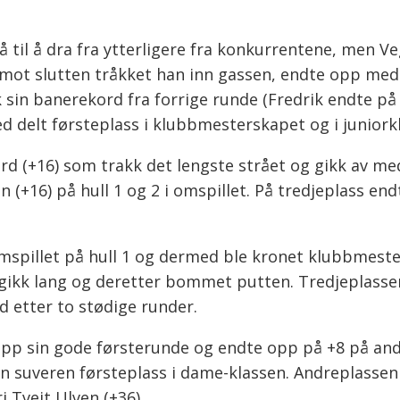
så til å dra fra ytterligere fra konkurrentene, men V
g mot slutten tråkket han inn gassen, endte opp med
 sin banerekord fra forrige runde (Fredrik endte på 
ed delt førsteplass i klubbmesterskapet og i juniork
ård (+16) som trakk det lengste strået og gikk av me
n (+16) på hull 1 og 2 i omspillet. På tredjeplass en
mspillet på hull 1 og dermed ble kronet klubbmeste
, gikk lang og deretter bommet putten. Tredjeplasse
nd etter to stødige runder.
e opp sin gode førsterunde og endte opp på +8 på an
 en suveren førsteplass i dame-klassen. Andreplassen
 Tveit Ulven (+36).