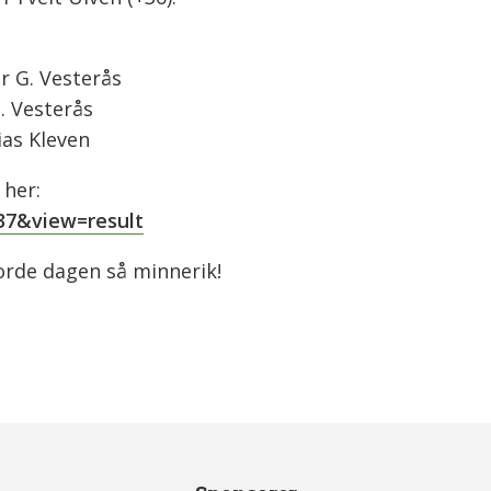
r G. Vesterås
G. Vesterås
ias Kleven
 her:
637&view=result
orde dagen så minnerik!