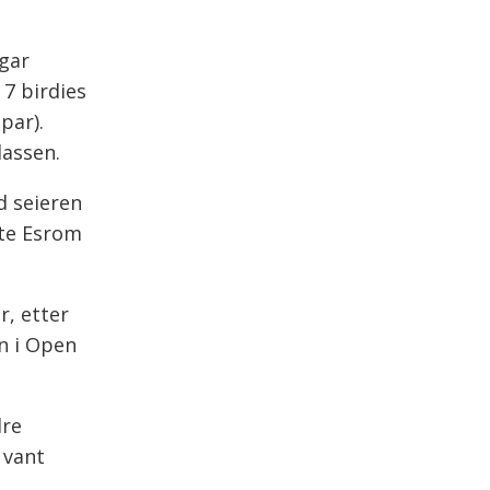
egar
 7 birdies
par).
lassen.
d seieren
dte Esrom
r, etter
n i Open
dre
 vant