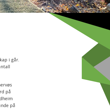
kap i går.
ntall
nervøs
rd på
adheim
unde på