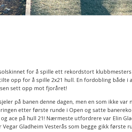
solskinnet for å spille ett rekordstort klubbmesters
ilte opp for å spille 2x21 hull. En fordobling både i a
sen sett opp mot fjoråret!
 sjeler på banen denne dagen, men en som ikke var 
øringen etter første runde i Open og satte banereko
og ace på hull 21! Nærmeste utfordrere var Elin Gl
r Vegar Gladheim Vesterås som begge gikk første r